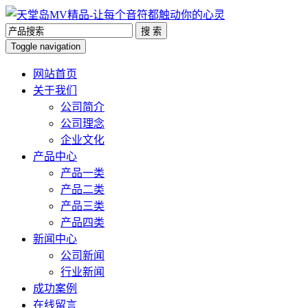
搜 索
Toggle navigation
网站首页
关于我们
公司简介
公司理念
企业文化
产品中心
产品一类
产品二类
产品三类
产品四类
新闻中心
公司新闻
行业新闻
成功案例
在线留言