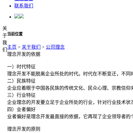
联系我们
关
当前位置
于
我
主页
>
关于我们
>
公司理念
们
理念开发的依据
一）时代特征
理念开发不能脱离企业所处的时代。时代在不断变迁，不同
二）民族特征
企业应着眼于中国各民族的传统文化、民众心理、宗教信仰
三）行业特征
企业理念的开发要立足于企业所处的行业，针对行业技术状
四）业者偏好
业者偏好是理念开发最直接的依据，它再现了企业领导者的
理念开发的原则