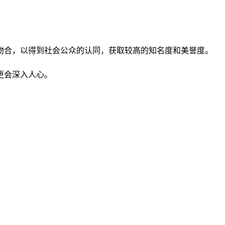
吻合，以得到社会公众的认同，获取较高的知名度和美誉度。
更会深入人心。