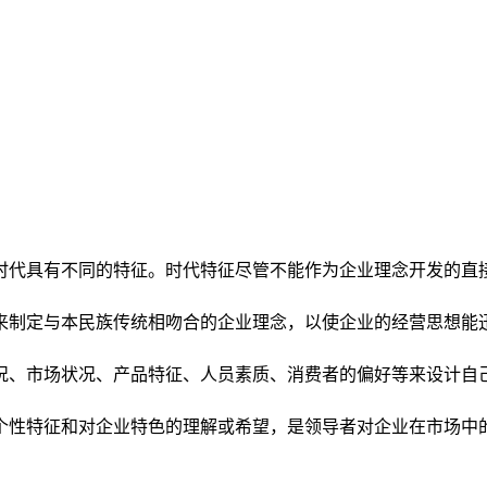
时代具有不同的特征。时代特征尽管不能作为企业理念开发的直
来制定与本民族传统相吻合的企业理念，以使企业的经营思想能
况、市场状况、产品特征、人员素质、消费者的偏好等来设计自
个性特征和对企业特色的理解或希望，是领导者对企业在市场中