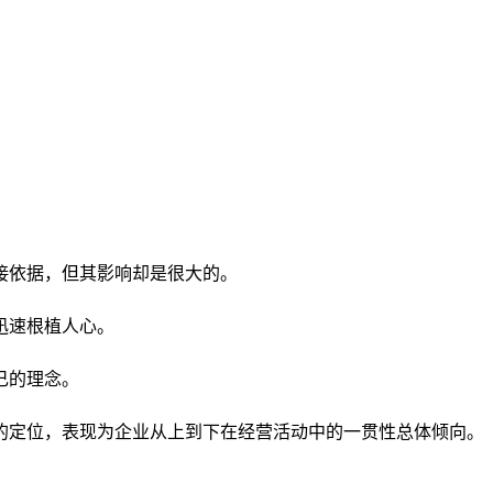
接依据，但其影响却是很大的。
迅速根植人心。
己的理念。
的定位，表现为企业从上到下在经营活动中的一贯性总体倾向。