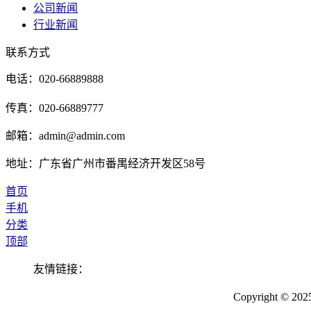
公司新闻
行业新闻
联系方式
电话：020-66889888
传真：020-66889777
邮箱：admin@admin.com
地址：广东省广州市番禺经济开发区58号
首页
手机
分类
顶部
友情链接：
Copyright 